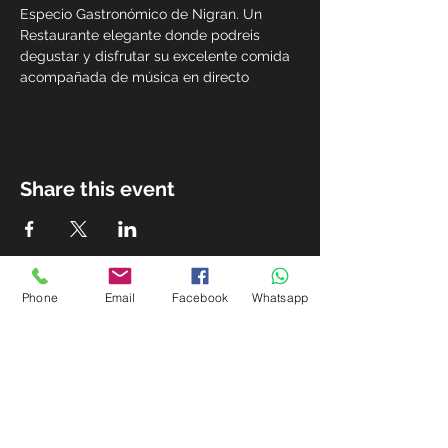
Especio Gastronómico de Nigran. Un 
Restaurante elegante donde podreis 
degustar y disfrutar su excelente comida 
acompañada de música en directo
Share this event
Phone
Email
Facebook
Whatsapp
Xestión e contratación
Email:
javiercasal@me.com
| Tel.:
+34 637575102
Subscríbete para ser actualizado